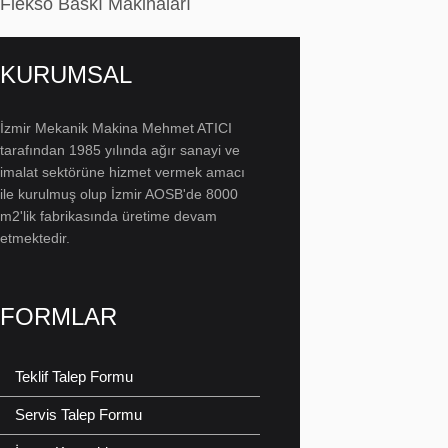
Flekso Baskı Makinaları
KURUMSAL
İzmir Mekanik Makina Mehmet ATICI
tarafından 1985 yılında ağır sanayi ve
imalat sektörüne hizmet vermek amacı
ile kurulmuş olup İzmir AOSB'de 8000
m2'lik fabrikasında üretime devam
etmektedir.
FORMLAR
Teklif Talep Formu
Servis Talep Formu